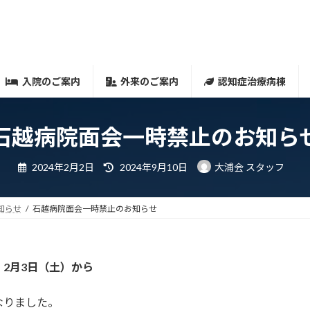
入院のご案内
外来のご案内
認知症治療病棟
石越病院面会一時禁止のお知ら
最
2024年2月2日
2024年9月10日
大浦会 スタッフ
終
更
新
日
知らせ
石越病院面会一時禁止のお知らせ
時
:
、
2月3日（土）から
なりました。