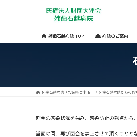
コ
ナ
ン
ビ
テ
ゲ
ン
ー
ツ
シ
姉歯石越病院 TOP
病院のご案内
へ
ョ
ス
ン
キ
に
ッ
移
プ
動
姉歯石越病院（宮城県 登米市）
姉歯石越病院からのお
昨今の感染状況を鑑み、感染防止の観点から
当面の間、再び面会を禁止させて頂くことと