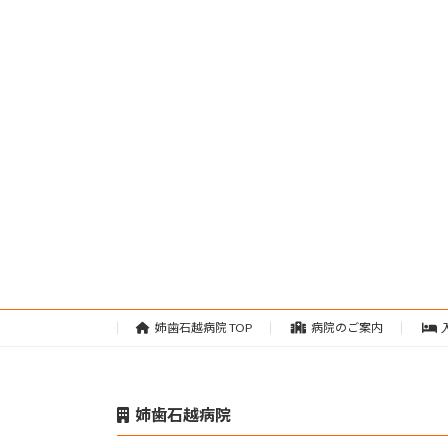
姉歯石越病院 TOP
病院のご案内
姉歯石越病院