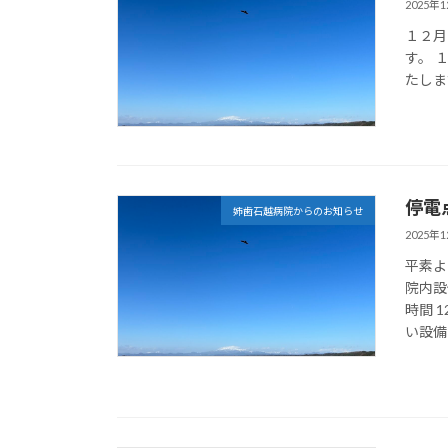
2025年
１２月
す。 
たしま
停電
姉歯石越病院からのお知らせ
2025年
平素よ
院内設
時間 
い設備 