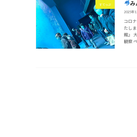
み
すてっぷ
2025年
コロナ
たしま
館』 
観察 ペ