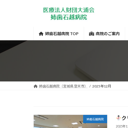
コ
ナ
ン
ビ
テ
ゲ
ン
ー
ツ
シ
姉歯石越病院 TOP
病院のご案内
へ
ョ
ス
ン
キ
に
ッ
移
プ
動
姉歯石越病院（宮城県 登米市）
2025年12月
ク
姉歯石越病院
2025年