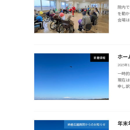
院内で
を動か
会場は
ホー
新着情報
2025年
一時的
現在は
申し訳
年末
姉歯石越病院からのお知らせ