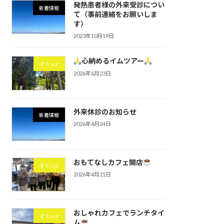
発熱患者様の外来受診につい
新着情報
て（事前連絡をお願いしま
す）
2023年10月19日
心納めるイムツアー
すてっぷ
2026年6月23日
外来休診のお知らせ
新着情報
2026年4月24日
おもてなしカフェ開店
すてっぷ
2026年4月21日
おしゃれカフェでランチタイ
すてっぷ
ム