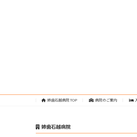
姉歯石越病院 TOP
病院のご案内
姉歯石越病院