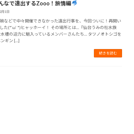
んなで遠出するZooo！旅情編
12月1日
禍などで中々開催できなかった遠出行事を、今回ついに！再開い
した(*‘ω‘ *)ヒャッホーイ！ その場所とは…『仙台うみの杜水族
大水槽の迫力に魅入っているメンバーさんたち… タツノオトシゴを
ンギン […]
続きを読む